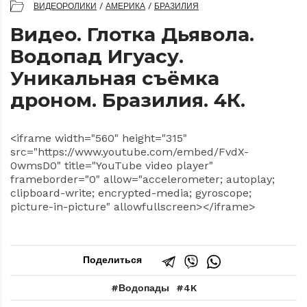
ВИДЕОРОЛИКИ
/
АМЕРИКА
/
БРАЗИЛИЯ
Видео. Глотка Дьявола.
Водопад Игуасу.
Уникальная съёмка
дроном. Бразилия. 4К.
<iframe width="560" height="315"
src="https://www.youtube.com/embed/FvdX-
0wmsD0" title="YouTube video player"
frameborder="0" allow="accelerometer; autoplay;
clipboard-write; encrypted-media; gyroscope;
picture-in-picture" allowfullscreen></iframe>
Поделиться
Водопады
4K