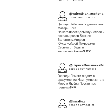
@valentinakliaschonak5
2026-08-08T18:14:57Z
Царица Небесная Чудотворная
Матерь Бога
Нашего,прости,помилуй спаси и
сохрани рабов Божьих
Валентину,Андрея
,Оксану,Укрой Покровами
Своими от беды и
несчастий.Аминь❤❤❤
@ЛарисаФишман-я8к
2026-08-08T17:29:07Z
Господи!Помоги людям в
вразумлении!Нам нужно жить в
Мире и Любви!Прости нас
грешных!❤❤
@InnaHuz
2026-08-08T16:31:15Z