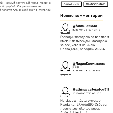
ий – самый восточный город России с
САФАРИ 4X4
ПРАВОСЛАВИЕ
лой судьбой. Он расположен на
 берегах Авачинской бухты, открытой
Новые комментарии
@Алла-ю6ю3о
2026-08-08T20:49:17Z
Господи,благодарю за всё,что я
имею,и четырежды благодарю
за всё, чего я не имею.
Слава,Тебе,Господи🙏 Аминь
@ЛидияКалмыкова-
р8ф
2026-08-08T20:23:55Z
❤❤❤❤
@athinavasileiadou9189
2026-08-08T20:08:20Z
Να είμαστε πάντα ενωμένοι
Ρωσία καί Ελλάδα!!!Ο Θεός να
προστατεύει όλο τον κόσμο!!!
Αμήν 🇬🇷❤️🇷🇺☦️