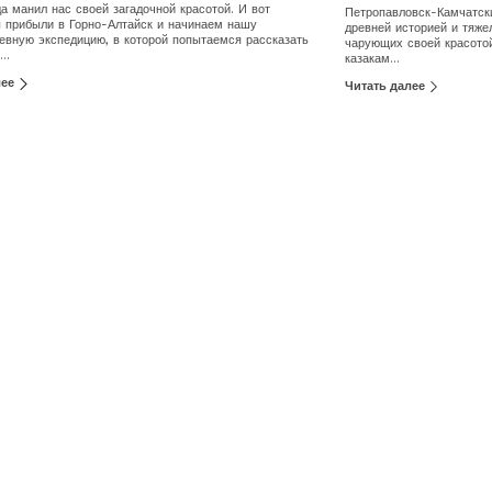
да манил нас своей загадочной красотой. И вот
Петропавловск-Камчатск
 прибыли в Горно-Алтайск и начинаем нашу
древней историей и тяже
евную экспедицию, в которой попытаемся рассказать
чарующих своей красотой
..
казакам...
лее
Читать далее