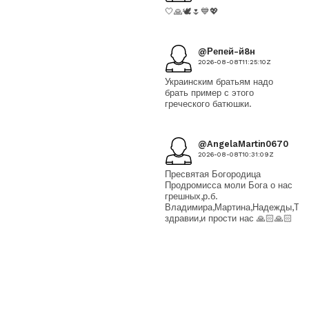
🤍🙏🕊🌷💙💖
@Репей-й8н
2026-08-08T11:25:10Z
Украинским братьям надо
брать пример с этого
греческого батюшки.
@AngelaMartin0670
2026-08-08T10:31:09Z
Пресвятая Богородица
Продромисса моли Бога о нас
грешных,р.б.
Владимира,Мартина,Надежды,Тать
здравии,и прости нас 🙏🏻🙏🏻
🙏🏻
@ketikaisidi6823
2026-08-08T08:39:59Z
❤❤❤