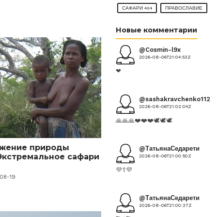
САФАРИ 4X4
ПРАВОСЛАВИЕ
Новые комментарии
@Cosmin-l9x
2026-08-06T21:04:53Z
❤
@sashakravchenko1124
2026-08-06T21:02:04Z
🙏🙏🙏❤️❤️❤️🕊️🕊️🕊️
ожение природы
@ТатьянаСедарети
Экстремальное сафари
2026-08-06T21:00:50Z
💜☦️💜
-08-19
@ТатьянаСедарети
2026-08-06T21:00:37Z