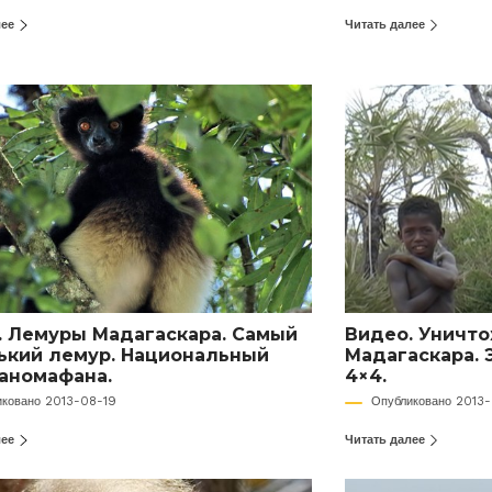
лее
Читать далее
. Лемуры Мадагаскара. Самый
Видео. Уничт
ький лемур. Национальный
Мадагаскара. 
Раномафана.
4×4.
иковано 2013-08-19
Опубликовано 2013
лее
Читать далее