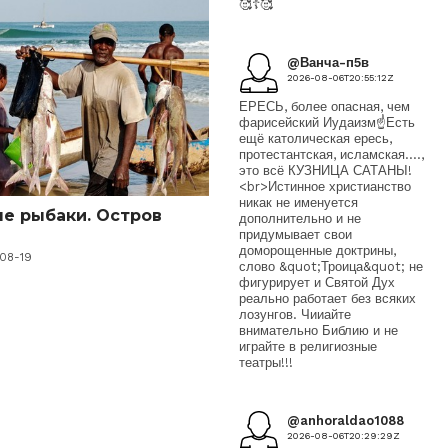
🥰☦️🥰
@Ванча-п5в
2026-08-06T20:55:12Z
ЕРЕСЬ, более опасная, чем
фарисейский Иудаизм☝️Есть
ещё католическая ересь,
протестантская, исламская....,
это всё КУЗНИЦА САТАНЫ!
<br>Истинное христианство
никак не именуется
е рыбаки. Остров
дополнительно и не
придумывает свои
доморощенные доктрины,
-08-19
слово &quot;Троица&quot; не
фигурирует и Святой Дух
реально работает без всяких
лозунгов. Чииайте
внимательно Библию и не
играйте в религиозные
театры!!!
@anhoraldao1088
2026-08-06T20:29:29Z