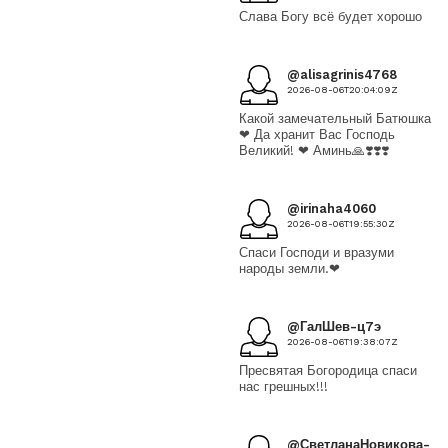
Слава Богу всё будет хорошо
@alisagrinis4768
2026-08-06T20:04:09Z
Какой замечательный Батюшка
❤ Да хранит Вас Господь
Великий! ❤ Аминь🙏❣️❣️❣️
@irinaha4060
2026-08-06T19:55:30Z
Спаси Господи и вразуми
народы земли.❤
@ГалШев-ц7э
2026-08-06T19:38:07Z
Пресвятая Богородица спаси
нас грешных!!!
@СветланаНовикова-