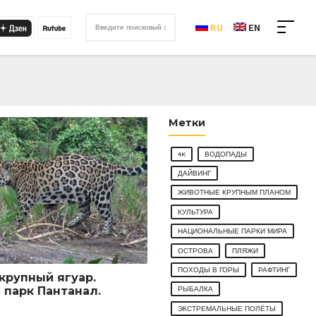
RU
EN
Метки
4K
ВОДОПАДЫ
ДАЙВИНГ
ЖИВОТНЫЕ КРУПНЫМ ПЛАНОМ
КУЛЬТУРА
НАЦИОНАЛЬНЫЕ ПАРКИ МИРА
ОСТРОВА
ПЛЯЖИ
ПОХОДЫ В ГОРЫ
РАФТИНГ
крупный ягуар.
парк Пантанал.
РЫБАЛКА
ЭКСТРЕМАЛЬНЫЕ ПОЛЁТЫ