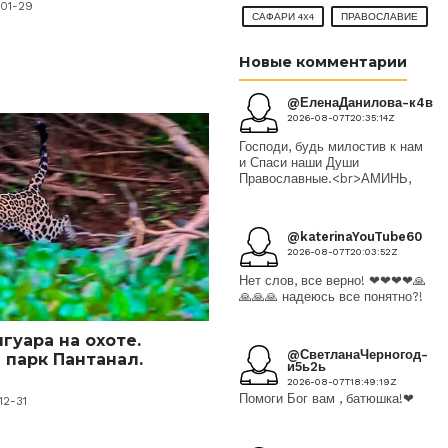
-01-29
САФАРИ 4X4
ПРАВОСЛАВИЕ
Новые комментарии
@ЕленаДанилова-к4в
2026-08-07T20:35:14Z
Господи, будь милостив к нам
и Спаси наши Души
Православные.<br>АМИНЬ,
@katerinaYouTube60
2026-08-07T20:03:52Z
Нет слов, все верно! ❤❤❤❤🙏
🙏🙏🙏 надеюсь все понятно?!
гуара на охоте.
@СветланаЧерногод-
парк Пантанал.
и5ь2ь
2026-08-07T18:49:19Z
Помоги Бог вам , батюшка!❤
12-31