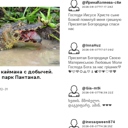
@ИринаКоляева-с6и
2026-08-07T17:17:29Z
Господи Иисусе Христе сыне
Божий помилуй меня грешную
Пресвятая Богородица спаси
нас
@InnaHuz
2026-08-07T17:07:09Z
Пресвятая Богородиця Своєю
Материнською Любовью Моли
Господа Бога за нас грішних💚
 каймана с добычей.
💝🩷💙🌻🙏💛🌷🕊💜💗🤍🤎💖
парк Пантанал.
@Gia-m9i
12-31
2026-08-07T16:39:22Z
ხვთის. მშობელო.
დაგვიფარე. ამინ. ❤❤❤
@inesaqween874
2026-08-07T14:26:25Z