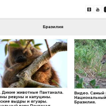
Бразилия
. Дикие животные Пантанала.
Видео. Самый 
яны ревуны и капуцины.
Национальный 
тские выдры и ягуары.
Бразилия.
нальный парк Пантанал.