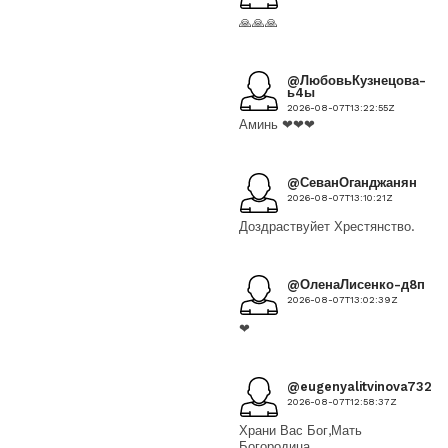
🙏🙏🙏
@ЛюбовьКузнецова-
ь4ы
2026-08-07T13:22:55Z
Аминь ❤❤❤
@СеванОганджанян
2026-08-07T13:10:21Z
Доздраствуйет Хрестянство.
@ОленаЛисенко-д8п
2026-08-07T13:02:39Z
❤
@eugenyalitvinova7328
2026-08-07T12:58:37Z
Храни Вас Бог,Мать
Богородица