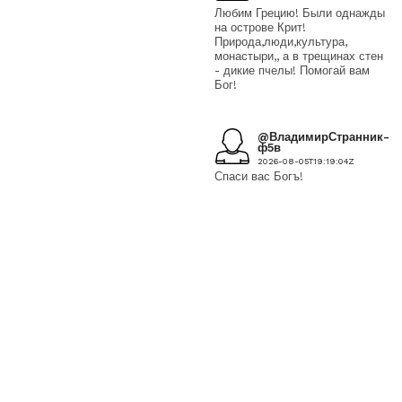
Любим Грецию! Были однажды
на острове Крит!
Природа,люди,культура,
монастыри,, а в трещинах стен
- дикие пчелы! Помогай вам
Бог!
@ВладимирСтранник-
ф5в
2026-08-05T19:19:04Z
Спаси вас Богъ!
@knobtata836
2026-08-05T19:11:00Z
Да нам тяжело. На
православие идут полчища. Но
мы вместе. И с нами наш
Господь, который нам
помогает. А мусульмане
начали прозревать. Католики
тоже.