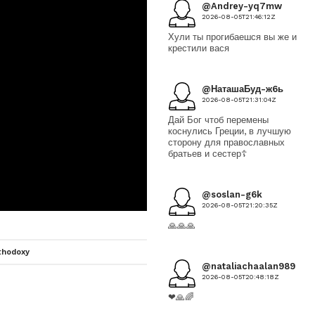
@Andrey-yq7mw
2026-08-05T21:46:12Z
Хули ты прогибаешся вы же и
крестили вася
@НаташаБуд-ж6ь
2026-08-05T21:31:04Z
Дай Бог чтоб перемены
коснулись Греции, в лучшую
сторону для православных
братьев и сестер☦️
@soslan-g6k
2026-08-05T21:20:35Z
🙏🙏🙏
thodoxy
@nataliachaalan989
2026-08-05T20:48:18Z
❤🙏🌈