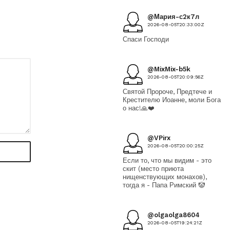
@Мария-с2к7л
2026-08-05T20:33:00Z
Спаси Господи
@MixMix-b5k
2026-08-05T20:09:56Z
Святой Пророче, Предтече и
Крестителю Иоанне, моли Бога
о нас!🙏❤️
@VPirx
2026-08-05T20:00:25Z
Если то, что мы видим - это
скит (место приюта
нищенствующих монахов),
тогда я - Папа Римский 🤡
@olgaolga8604
2026-08-05T19:24:21Z