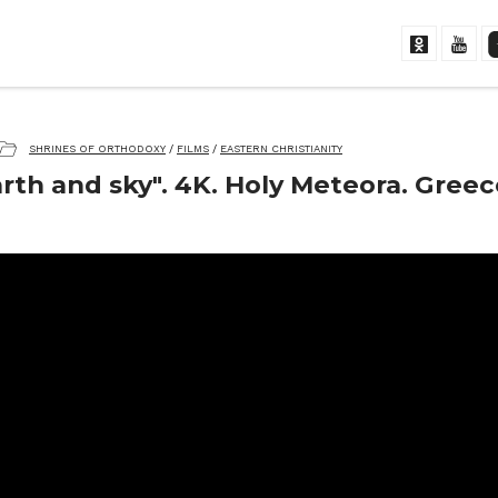
SHRINES OF ORTHODOXY
/
FILMS
/
EASTERN CHRISTIANITY
th and sky". 4K. Holy Meteora. Greece