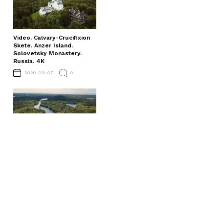
Video. Calvary-Crucifixion
Skete. Anzer Island.
Solovetsky Monastery.
Russia. 4K
2020-09-07
0
Video. Savvatievsky skete.
Savvatievskaya hermitage.
Solovetsky Monastery.
Russia. 4K
2020-09-02
0