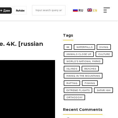
RU
EN
Tags
. 4K. [russian
4K
WATERFALLS
DIVING
ANIMALS CLOSE UP
CULTURE
WORLD'S NATIONAL PARKS
ISLANDS
BEACHES
HIKING IN THE MOUNTAINS
RAFTING
FISHING
EXTREME FLIGHTS
SAFARI 4X4
ORTHODOXY
Recent Comments