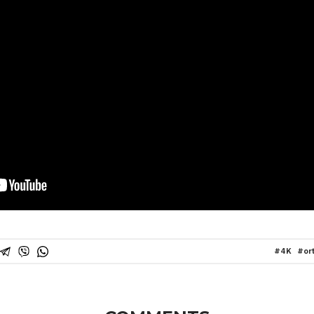
4K
or