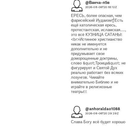
@Ванча-п5в
2026-08-06T20:55:12Z
ЕРЕСЬ, более опасная, чем
фарисейский Иудаизм☝️Есть
ещё католическая ересь,
протестантская, исламская....,
это всё КУЗНИЦА САТАНЫ!
<br>Истинное христианство
никак не именуется
дополнительно и не
придумывает свои
доморощенные доктрины,
слово &quot;Троица&quot; не
фигурирует и Святой Дух
реально работает без всяких
лозунгов. Чииайте
внимательно Библию и не
играйте в религиозные
театры!!!
@anhoraldao1088
2026-08-06T20:29:29Z
Слава Богу всё будет хорошо