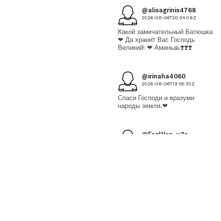
@alisagrinis4768
2026-08-06T20:04:09Z
Какой замечательный Батюшка
❤ Да хранит Вас Господь
Великий! ❤ Аминь🙏❣️❣️❣️
@irinaha4060
2026-08-06T19:55:30Z
Спаси Господи и вразуми
народы земли.❤
@ГалШев-ц7э
2026-08-06T19:38:07Z
Пресвятая Богородица спаси
нас грешных!!!
@СветланаНовикова-
ъ5т
2026-08-06T18:39:19Z
🙏Спасибо❤