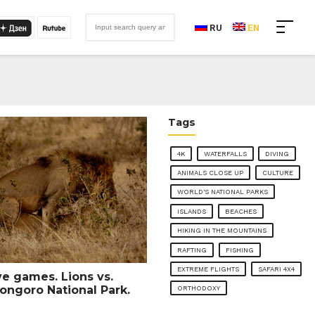
RU
EN
Tags
4K
WATERFALLS
DIVING
ANIMALS CLOSE UP
CULTURE
WORLD'S NATIONAL PARKS
ISLANDS
BEACHES
HIKING IN THE MOUNTAINS
RAFTING
FISHING
EXTREME FLIGHTS
SAFARI 4X4
ve games. Lions vs.
ongoro National Park.
ORTHODOXY