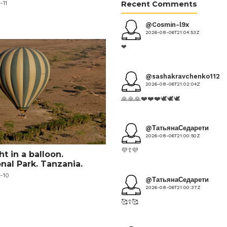
Recent Comments
-11
@Cosmin-l9x
2026-08-06T21:04:53Z
❤
@sashakravchenko1124
2026-08-06T21:02:04Z
🙏🙏🙏❤️❤️❤️🕊️🕊️🕊️
@ТатьянаСедарети
2026-08-06T21:00:50Z
💜☦️💜
ht in a balloon.
nal Park. Tanzania.
-10
@ТатьянаСедарети
2026-08-06T21:00:37Z
🥰☦️🥰