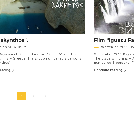
Zakynthos”.
Film “Iguazu Fal
en on 2016-05-21
Written on 2015-0
Days spent: 7 Film duration: 17 min 51 sec The
September 2015 Days sp
filming – Greece. The group numbered 7 persons
The place of filming – 
ynthos”
numbered 6 persons. Fi
reading
Continue reading
1
2
3