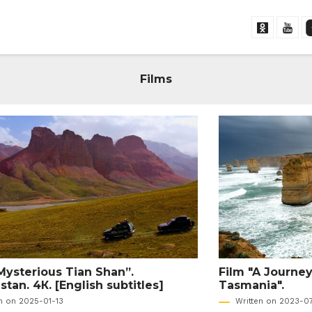
Films
“Mysterious Tian Shan”.
Film "A Journe
tan. 4К. [English subtitles]
Tasmania".
en on 2025-01-13
Written on 2023-0