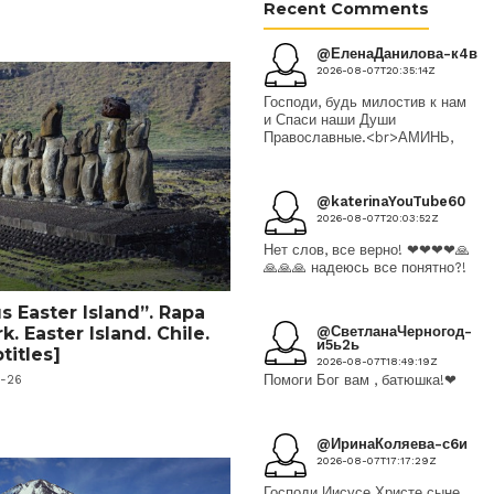
Recent Comments
@ЕленаДанилова-к4в
2026-08-07T20:35:14Z
Господи, будь милостив к нам
и Спаси наши Души
Православные.<br>АМИНЬ,
@katerinaYouTube60
2026-08-07T20:03:52Z
Нет слов, все верно! ❤❤❤❤🙏
🙏🙏🙏 надеюсь все понятно?!
s Easter Island”. Rapa
@СветланаЧерногод-
k. Easter Island. Chile.
и5ь2ь
titles]
2026-08-07T18:49:19Z
Помоги Бог вам , батюшка!❤
2-26
@ИринаКоляева-с6и
2026-08-07T17:17:29Z
Господи Иисусе Христе сыне