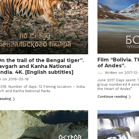
Film “Bolivia. 
n the trail of the Bengal tiger”.
of Andes”.
vgarh and Kanha National
India. 4K. [English subtitles]
Written on 2017-12-
en on 2019-05-18
June 2017 Days spent: 1
group numbered 6 perso
018. Number of days: 12 Filming location – India.
the Heart of Andes”
rh and Kanha National Parks.
Continue reading
reading