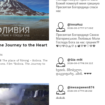
Божий помилуй меня грешную
Пресвятая Богородица спаси
нас
@InnaHuz
2026-08-07T17:07:09Z
Пресвятая Богородиця Своєю
Материнською Любовью Моли
Господа Бога за нас грішних💚
The Journey to the Heart
💝🩷💙🌻🙏💛🌷🕊💜💗🤍🤎💖
14
@Gia-m9i
8 The place of filming – Bolivia. The
2026-08-07T16:39:22Z
ns. Film “Bolivia. The Journey to
ხვთის. მშობელო.
დაგვიფარე. ამინ. ❤❤❤
@inesaqween874
2026-08-07T14:26:25Z
🙏🙏🙏