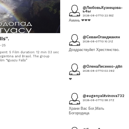
@ЛюбовьКузнецова-
ь4ы
2026-08-07T13:22:55Z
Аминь ❤❤❤
@СеванОганджанян
ls”.
2026-08-07T13:10:21Z
5-25
Доздраствуйет Хрестянство.
ent: 5 Film duration: 12 min 03 sec
Argentina and Brasil. The group
lm “Iguazu Falls”
@ОленаЛисенко-д8п
2026-08-07T13:02:39Z
❤
@eugenyalitvinova7328
2026-08-07T12:58:37Z
Храни Вас Бог,Мать
Богородица