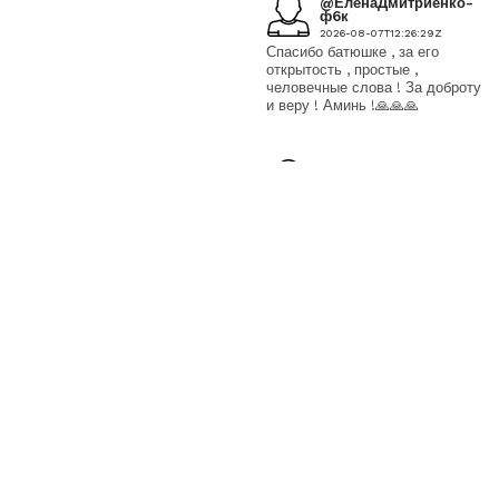
@ЕленаДмитриенко-
ф6к
2026-08-07T12:26:29Z
Спасибо батюшке , за его
открытость , простые ,
человечные слова ! За доброту
и веру ! Аминь !🙏🙏🙏
@ВалюшаАкимбаева
2026-08-07T11:43:05Z
Будьте благословенны,святой
отец.терпения вам ,доброты и
здоровья. Пусть Господь вас
не оставляет и поддерживае!
❤❤❤❤❤❤
@anastasiaa7315
2026-08-07T11:19:52Z
«некоторых рек не стало
совсем..» - но некоторые реки
появились вновь.🤔<br>
<br>Благодать Божия никогда
не уходит и никогда не уйдет с
земли - она уходит из сердца