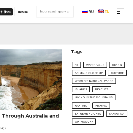
RU
EN
Tags
4K
WATERFALLS
DIVING
ANIMALS CLOSE UP
CULTURE
WORLD'S NATIONAL PARKS
ISLANDS
BEACHES
HIKING IN THE MOUNTAINS
RAFTING
FISHING
EXTREME FLIGHTS
SAFARI 4X4
y Through Australia and
ORTHODOXY
7-07