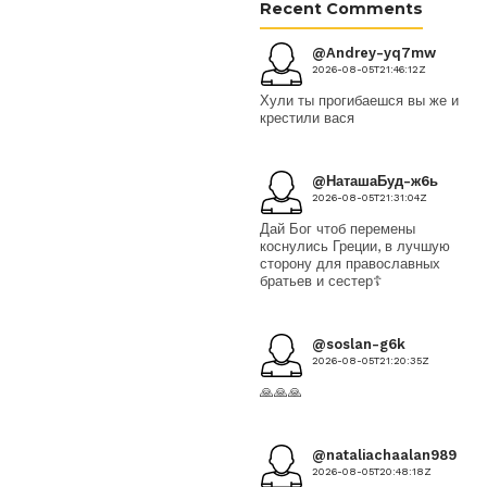
Recent Comments
@Andrey-yq7mw
2026-08-05T21:46:12Z
Хули ты прогибаешся вы же и
крестили вася
@НаташаБуд-ж6ь
2026-08-05T21:31:04Z
Дай Бог чтоб перемены
коснулись Греции, в лучшую
сторону для православных
братьев и сестер☦️
@soslan-g6k
2026-08-05T21:20:35Z
🙏🙏🙏
@nataliachaalan989
2026-08-05T20:48:18Z