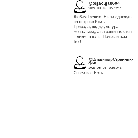
@olgaolga8604
2026-08-05T19:24:21Z
Любим Грецию! Были однажды
на острове Крит!
Природа,люди,культура,
монастыри,, а в трещинах стен
- дикие пчелы! Помогай вам
Бог!
@ВладимирСтранник-
ф5в
2026-08-05T19:19:04Z
Спаси вас Богъ!
@knobtata836
2026-08-05T19:11:00Z
Да нам тяжело. На
православие идут полчища. Но
мы вместе. И с нами наш
Господь, который нам
помогает. А мусульмане
начали прозревать. Католики
тоже.