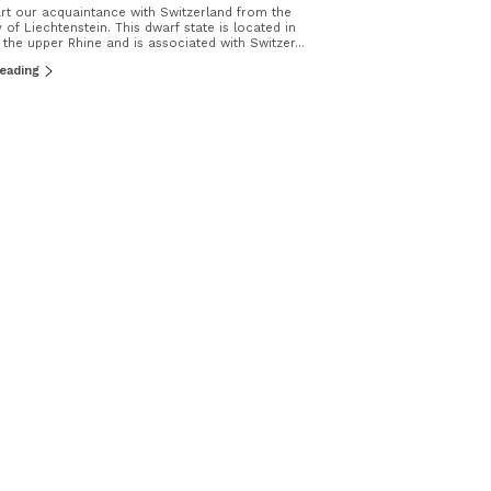
art our acquaintance with Switzerland from the
y of Liechtenstein. This dwarf state is located in
n the upper Rhine and is associated with Switzer...
reading