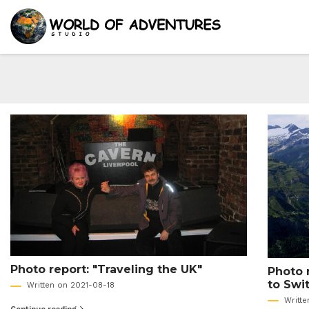
Photo report: "Traveling the UK"
Photo r
to Swi
Written on 2021-08-18
Writte