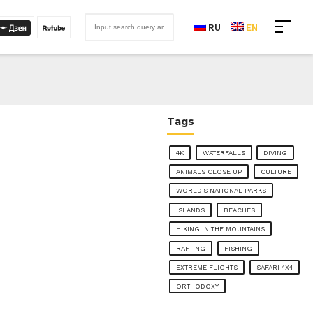
RU
EN
Tags
4K
WATERFALLS
DIVING
ANIMALS CLOSE UP
CULTURE
WORLD'S NATIONAL PARKS
ISLANDS
BEACHES
HIKING IN THE MOUNTAINS
RAFTING
FISHING
EXTREME FLIGHTS
SAFARI 4X4
ORTHODOXY