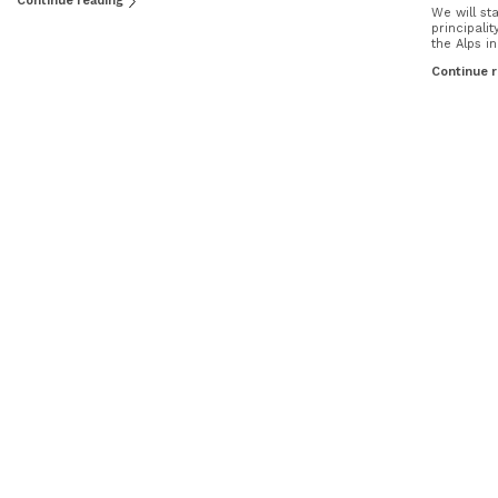
Continue reading
We will st
principalit
the Alps i
Continue 