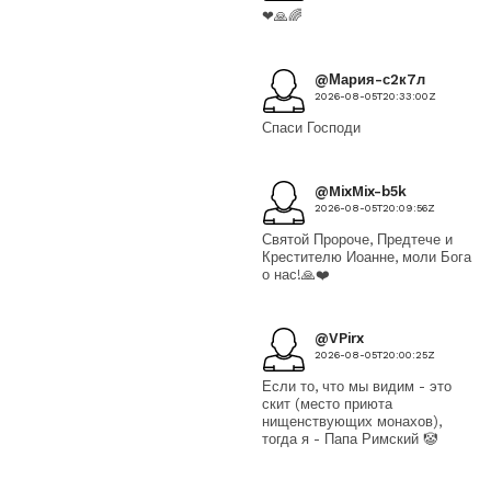
❤🙏🌈
@Мария-с2к7л
2026-08-05T20:33:00Z
Спаси Господи
@MixMix-b5k
2026-08-05T20:09:56Z
Святой Пророче, Предтече и
Крестителю Иоанне, моли Бога
о нас!🙏❤️
@VPirx
2026-08-05T20:00:25Z
Если то, что мы видим - это
скит (место приюта
нищенствующих монахов),
тогда я - Папа Римский 🤡