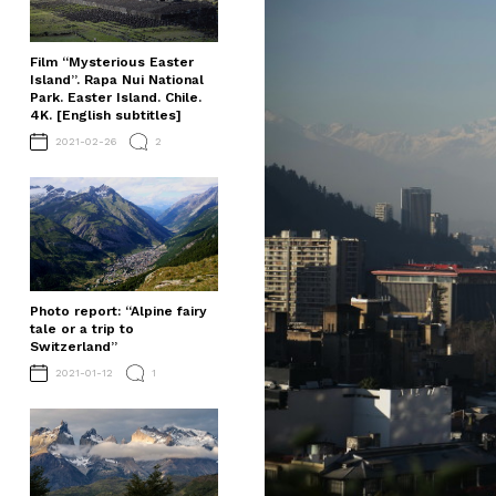
Film “Mysterious Easter
Island”. Rapa Nui National
Park. Easter Island. Chile.
4K. [English subtitles]
2021-02-26
2
Photo report: “Alpine fairy
tale or a trip to
Switzerland”
2021-01-12
1