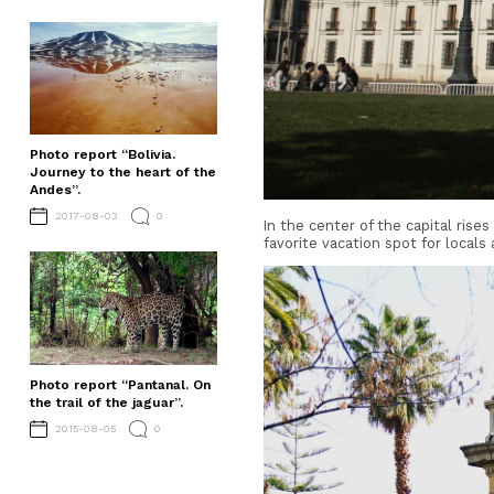
Photo report “Bolivia.
Journey to the heart of the
Andes”.
2017-08-03
0
In the center of the capital rises
favorite vacation spot for locals 
Photo report “Pantanal. On
the trail of the jaguar”.
2015-08-05
0