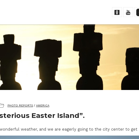
PHOTO REPORTS
/
AMERICA
terious Easter Island”.
 wonderful weather, and we are eagerly going to the city center to get 