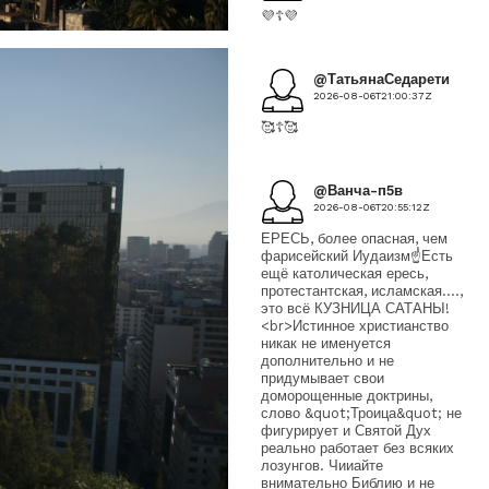
💜☦️💜
@ТатьянаСедарети
2026-08-06T21:00:37Z
🥰☦️🥰
@Ванча-п5в
2026-08-06T20:55:12Z
ЕРЕСЬ, более опасная, чем
фарисейский Иудаизм☝️Есть
ещё католическая ересь,
протестантская, исламская....,
это всё КУЗНИЦА САТАНЫ!
<br>Истинное христианство
никак не именуется
дополнительно и не
придумывает свои
доморощенные доктрины,
слово &quot;Троица&quot; не
фигурирует и Святой Дух
реально работает без всяких
лозунгов. Чииайте
внимательно Библию и не