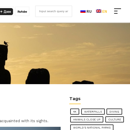
RU
EN
Tags
4K
WATERFALLS
DIVING
ANIMALS CLOSE UP
CULTURE
acquainted with its sights.
WORLD'S NATIONAL PARKS