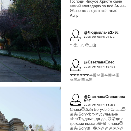
Господи Иисусе Христе сыне
божий блогадарю за всё Аминь
Θέμου σας ευχαριστώ πολύ
Αμήν
@Людмила-в2х9с
2026-08-06T16:24:17Z
☦️ 🥺…?! 🫣…🛐
@СветланаЕлес
2026-08-06T14:39:47Z
❤❤❤❤❤❤🙏🏼🙏🏼🙏🏼🙏🏼
🙏🏼🙏🏼🙏🏼
@СветланаСтепанова-
ь4т
2026-08-06T14:38:26Z
Слава😇🙏👼 Богу<br>Слава😇
🙏👼 Богу<br>Мусульмане
<br>Трудные, да да, 😢😮да с
греками вместе😂😂, слава😇
🙏👼 Богу!!!! 😂🎉🎉🎉🎉🎉🎉🎉