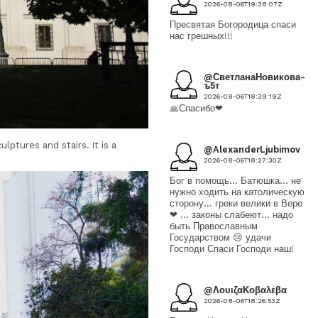
2026-08-06T19:38:07Z
Пресвятая Богородица спаси
нас грешных!!!
@СветланаНовикова-
ъ5т
2026-08-06T18:39:19Z
🙏Спасибо❤
lptures and stairs. It is a
@AlexanderLjubimov
2026-08-06T18:27:30Z
Бог в помощь... Батюшка... не
нужно ходить на католическую
сторону... греки велики в Вере
❤ ... законы слабеют... надо
быть Православным
Государством 😢 удачи
Господи Спаси Господи наш!
@ΛουιζαΚοβαλεβα
2026-08-06T18:26:53Z