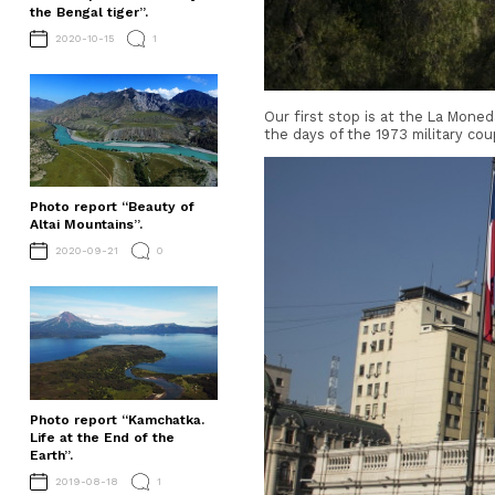
the Bengal tiger”.
2020-10-15
1
Our first stop is at the La Mone
the days of the 1973 military cou
Photo report “Beauty of
Altai Mountains”.
2020-09-21
0
Photo report “Kamchatka.
Life at the End of the
Earth”.
2019-08-18
1