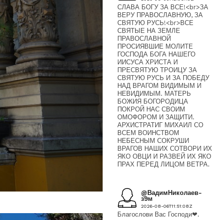
СЛАВА БОГУ ЗА ВСЕ!<br>ЗА
ВЕРУ ПРАВОСЛАВНУЮ, ЗА
СВЯТУЮ РУСЬ!<br>ВСЕ
СВЯТЫЕ НА ЗЕМЛЕ
ПРАВОСЛАВНОЙ
ПРОСИЯВШИЕ МОЛИТЕ
ГОСПОДА БОГА НАШЕГО
ИИСУСА ХРИСТА И
ПРЕСВЯТУЮ ТРОИЦУ ЗА
СВЯТУЮ РУСЬ И ЗА ПОБЕДУ
НАД ВРАГОМ ВИДИМЫМ И
НЕВИДИМЫМ. МАТЕРЬ
БОЖИЯ БОГОРОДИЦА
ПОКРОЙ НАС СВОИМ
ОМОФОРОМ И ЗАЩИТИ.
АРХИСТРАТИГ МИХАИЛ СО
ВСЕМ ВОИНСТВОМ
НЕБЕСНЫМ СОКРУШИ
ВРАГОВ НАШИХ СОТВОРИ ИХ
ЯКО ОВЦИ И РАЗВЕЙ ИХ ЯКО
ПРАХ ПЕРЕД ЛИЦОМ ВЕТРА.
@ВадимНиколаев-
з9м
2026-08-06T11:51:08Z
Благослови Вас Господи❤.