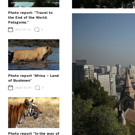
Photo report: “Travel to
the End of the World.
Patagonia.”
2021-01-12
2
Photo report “Africa – Land
of Bushmen”
2020-12-01
3
Photo report “In the way of