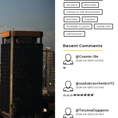
ISLANDS
BEACHES
HIKING IN THE MOUNTAINS
RAFTING
FISHING
EXTREME FLIGHTS
SAFARI 4X4
ORTHODOXY
Recent Comments
@Cosmin-l9x
2026-08-06T21:04:53Z
❤
@sashakravchenko1124
2026-08-06T21:02:04Z
🙏🙏🙏❤️❤️❤️🕊️🕊️🕊️
@ТатьянаСедарети
2026-08-06T21:00:50Z