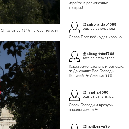
играйте в религиозные
театры!!!
@anhoraldao1088
2026-08-06T20:29:29Z
hile since 1945. It was here, in
Слава Богу всё будет хорошо
@alisagrinis4768
2026-08-06T20:04:09Z
Какой замечательный Батюшка
❤ Да хранит Вас Господь
Великий! ❤ Аминь🙏❣️❣️❣️
@irinaha4060
2026-08-06T19:55:30Z
Спаси Господи и вразуми
народы земли.❤
@ГалШев-ц7э