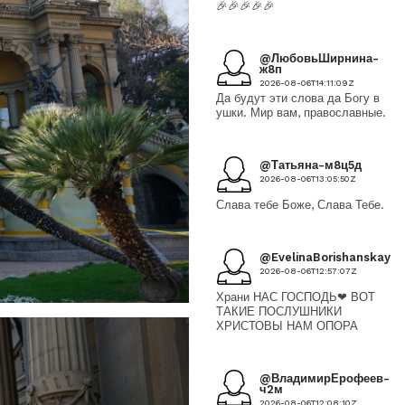
🎉🎉🎉🎉🎉
@ЛюбовьШирнина-
ж8п
2026-08-06T14:11:09Z
Да будут эти слова да Богу в
ушки. Мир вам, православные.
@Татьяна-м8ц5д
2026-08-06T13:05:50Z
Слава тебе Боже, Слава Тебе.
@EvelinaBorishanskaya
2026-08-06T12:57:07Z
Храни НАС ГОСПОДЬ❤ ВОТ
ТАКИЕ ПОСЛУШНИКИ
ХРИСТОВЫ НАМ ОПОРА
@ВладимирЕрофеев-
ч2м
2026-08-06T12:08:10Z